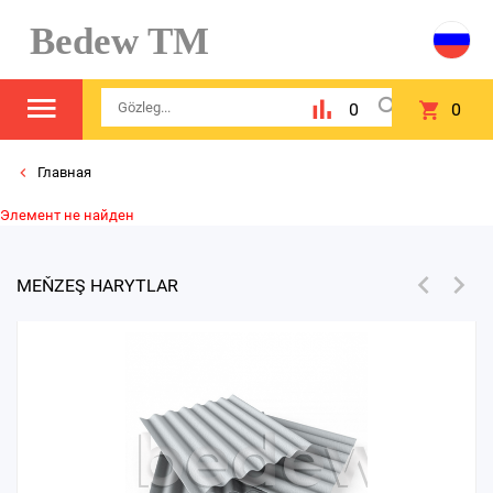
Bedew TM
0
0
Главная
Элемент не найден
MEŇZEŞ HARYTLAR