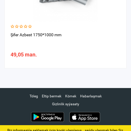
Şifer Azbest 1750*1000 mm
49,05 man.
Töleg
Eltip bermek
Kömek
Habarlaşmak
Gizlinlik syýasaty
Biz informasiýa saklamak üçin kooki ulanýarys. ‚ saýdy ulanmak bilen Siz