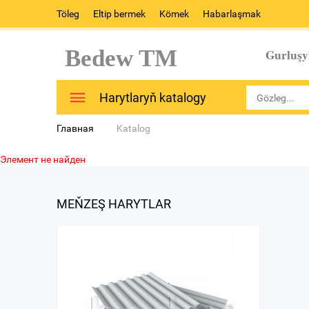
Töleg
Eltip bermek
Kömek
Habarlaşmak
Bedew TM
Gurluşy
Harytlaryň katalogy
Главная
Katalog
Элемент не найден
MEŇZEŞ HARYTLAR