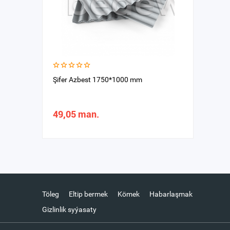
Şifer Azbest 1750*1000 mm
49,05 man.
Töleg
Eltip bermek
Kömek
Habarlaşmak
Gizlinlik syýasaty