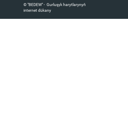
© "BEDEW" - Gurluşyk harytlarynyň
internet dükany