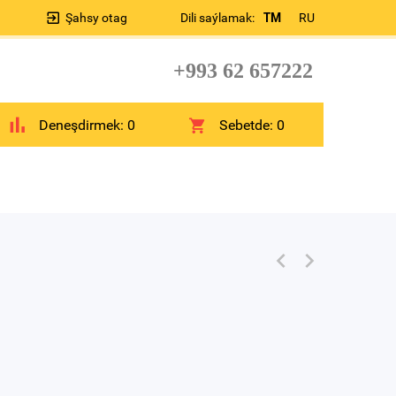
Şahsy otag
Dili saýlamak:
TM
RU
+993 62 657222
Deneşdirmek:
0
Sebetde:
0