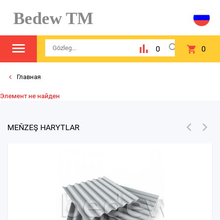
Bedew TM
0
0
Главная
Элемент не найден
MEŇZEŞ HARYTLAR