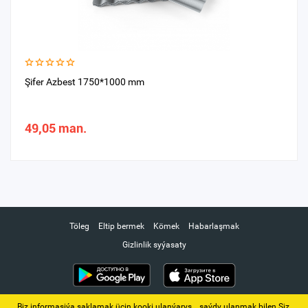
Şifer Azbest 1750*1000 mm
49,05 man.
Töleg
Eltip bermek
Kömek
Habarlaşmak
Gizlinlik syýasaty
Biz informasiýa saklamak üçin kooki ulanýarys. ‚ saýdy ulanmak bilen Siz