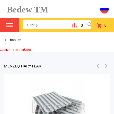
Bedew TM
0
0
Главная
Элемент не найден
MEŇZEŞ HARYTLAR