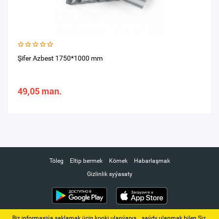
Şifer Azbest 1750*1000 mm
49,05 man.
Töleg
Eltip bermek
Kömek
Habarlaşmak
Gizlinlik syýasaty
Biz informasiýa saklamak üçin kooki ulanýarys. ‚ saýdy ulanmak bilen Siz