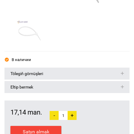
В наличии
Tölegiň görnüşleri
Eltip bermek
17,14 man.
-
+
Satyn almak