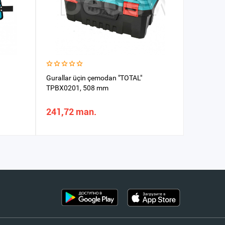
Gurallar üçin çemodan "TOTAL"
Sumka T
TPBX0201, 508 mm
241,72 man.
87,67 