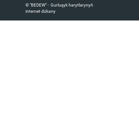
© "BEDEW" - Gurluşyk harytlarynyň
internet dükany