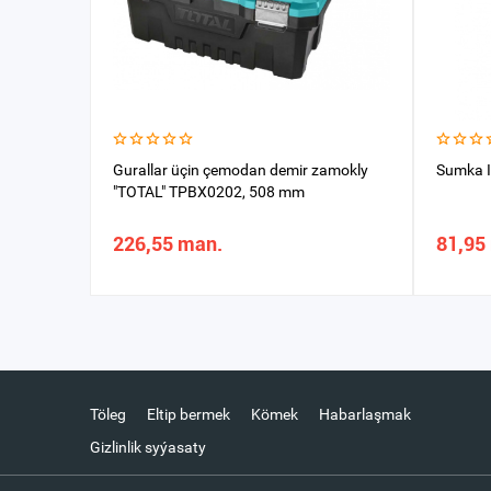
Gurallar üçin çemodan demir zamokly
Sumka 
"TOTAL" TPBX0202, 508 mm
226,55 man.
81,95
Töleg
Eltip bermek
Kömek
Habarlaşmak
Gizlinlik syýasaty