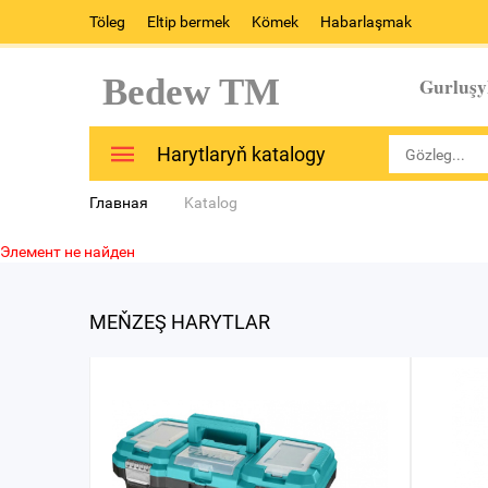
Töleg
Eltip bermek
Kömek
Habarlaşmak
Bedew TM
Gurluşy
Harytlaryň katalogy
Главная
Katalog
Элемент не найден
MEŇZEŞ HARYTLAR