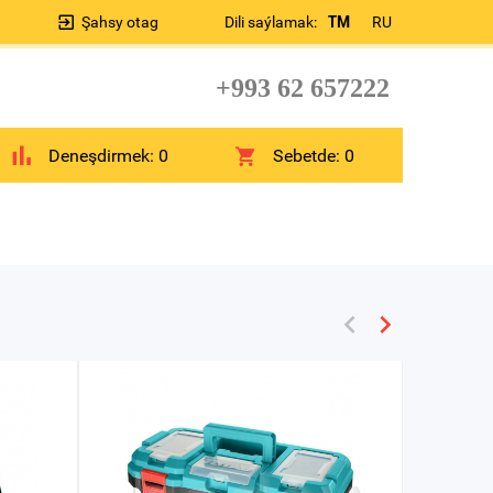
Şahsy otag
Dili saýlamak:
TM
RU
+993 62 657222
Deneşdirmek:
0
Sebetde:
0