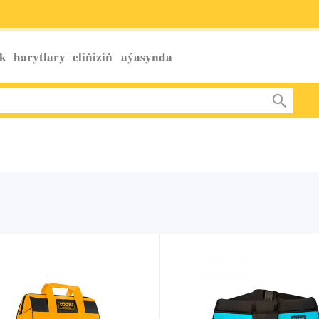
k harytlary eliňiziň
aýasynda