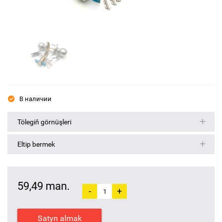
В наличии
Tölegiň görnüşleri
Eltip bermek
59,49 man.
-
+
Satyn almak