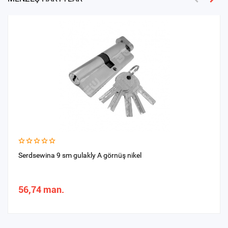
Serdsewina 9 sm gulakly A görnüş nikel
56,74 man.