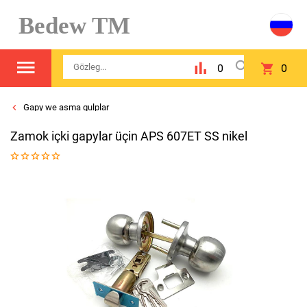
Bedew TM
0
0
Gapy we asma gulplar
Zamok içki gapylar üçin APS 607ET SS nikel