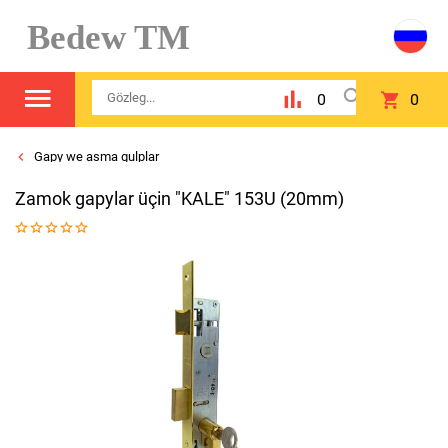
Bedew TM
0
0
Gapy we asma gulplar
Zamok gapylar üçin "KALE" 153U (20mm)