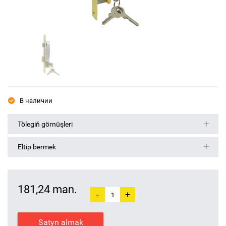
В наличии
Tölegiň görnüşleri
Eltip bermek
181,24 man.
-
+
Satyn almak