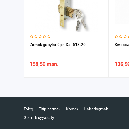
Zamok gapylar üçin Daf 513.20
Serdsew
158,59 man.
136,9
Töleg
Eltip bermek
Kömek
Habarlaşmak
Gizlinlik syýasaty