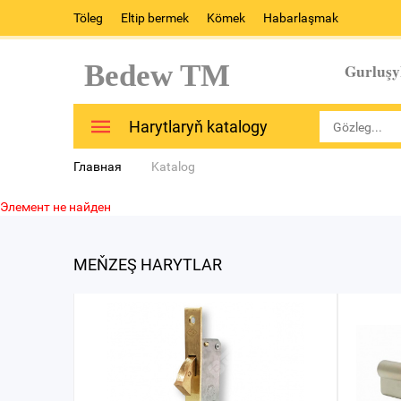
Töleg
Eltip bermek
Kömek
Habarlaşmak
Bedew TM
Gurluşy
Harytlaryň katalogy
Главная
Katalog
Элемент не найден
MEŇZEŞ HARYTLAR