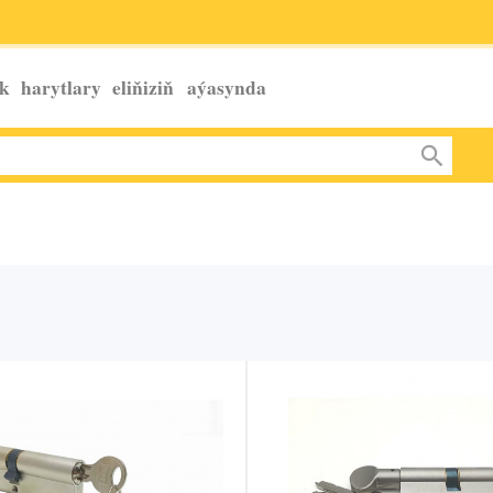
k harytlary eliňiziň
aýasynda