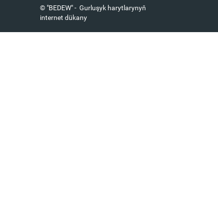
© "BEDEW" - Gurluşyk harytlarynyň
internet dükany