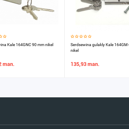
ina Kale 164GNC 90 mm nikel
Serdsewina gulakly Kale 164G
nikel
2 man.
135,93 man.