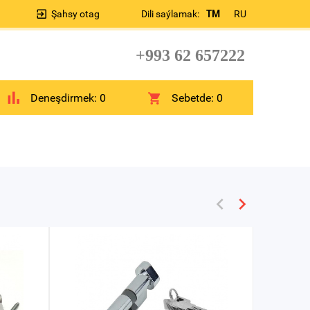
Şahsy otag
Dili saýlamak:
TM
RU
+993 62 657222
Deneşdirmek:
0
Sebetde:
0