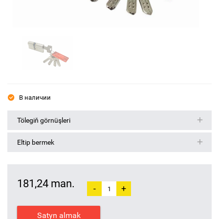
В наличии
Tölegiň görnüşleri
Eltip bermek
181,24 man.
-
+
Satyn almak