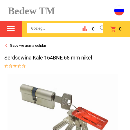
Bedew TM
0
0
Gapy we asma gulplar
Serdsewina Kale 164BNE 68 mm nikel