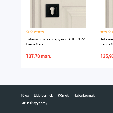
Tutawaç (ruçka) gapy üçin AHDEN RZT
Tutawaç
Lama Gara
Venus 
137,70 man.
135,9
Töleg
Eltip bermek
Kömek
Habarlaşmak
Gizlinlik syýasaty