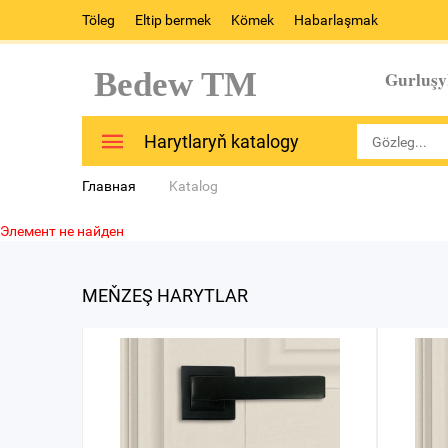
Töleg
Eltip bermek
Kömek
Habarlaşmak
Bedew TM
Gurluşy
Harytlaryň katalogy
Главная
Katalog
Элемент не найден
MEŇZEŞ HARYTLAR