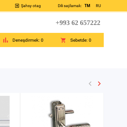
Şahsy otag
Dili saýlamak:
TM
RU
+993 62 657222
Deneşdirmek:
0
Sebetde:
0