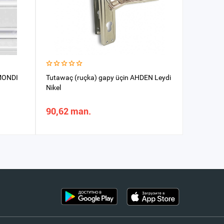
LMONDI
Tutawaç (ruçka) gapy üçin AHDEN Leydi
Tutawaç 
Nikel
WC Lale Al
90,62 man.
102,05