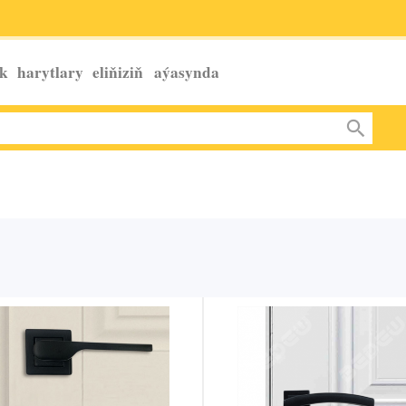
k harytlary eliňiziň
aýasynda