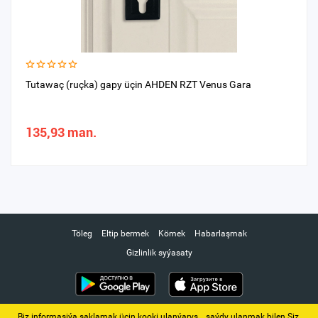
Tutawaç (ruçka) gapy üçin AHDEN RZT Venus Gara
135,93 man.
Töleg
Eltip bermek
Kömek
Habarlaşmak
Gizlinlik syýasaty
Biz informasiýa saklamak üçin kooki ulanýarys. ‚ saýdy ulanmak bilen Siz