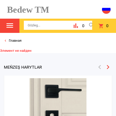
Bedew TM
0
0
Главная
Элемент не найден
MEŇZEŞ HARYTLAR