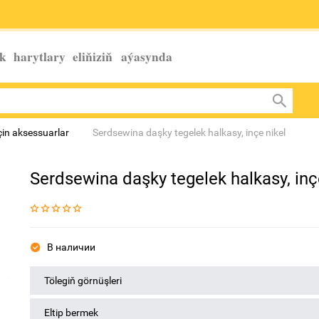
k harytlary eliňiziň
aýasynda
in aksessuarlar
Serdsewina daşky tegelek halkasy, inçe nikel
Serdsewina daşky tegelek halkasy, inç
В наличии
Tölegiň görnüşleri
Eltip bermek