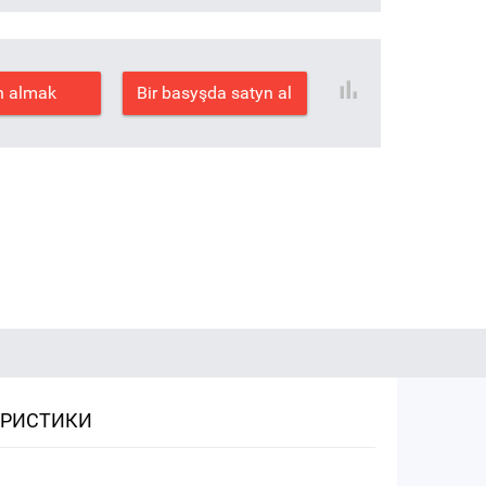
n almak
Bir basyşda satyn al
ЕРИСТИКИ