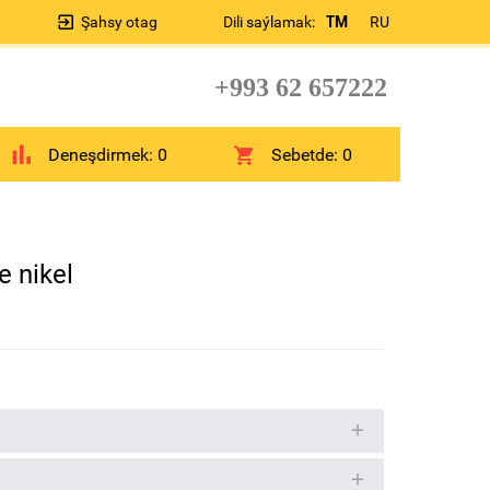
Şahsy otag
Dili saýlamak:
TM
RU
+993 62 657222
Deneşdirmek:
0
Sebetde:
0
e nikel