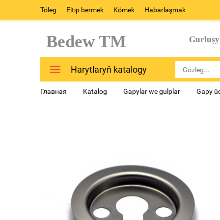
Töleg
Eltip bermek
Kömek
Habarlaşmak
Bedew TM
Gurluşy
Harytlaryň katalogy
Главная
Katalog
Gapylar we gulplar
Gapy üç