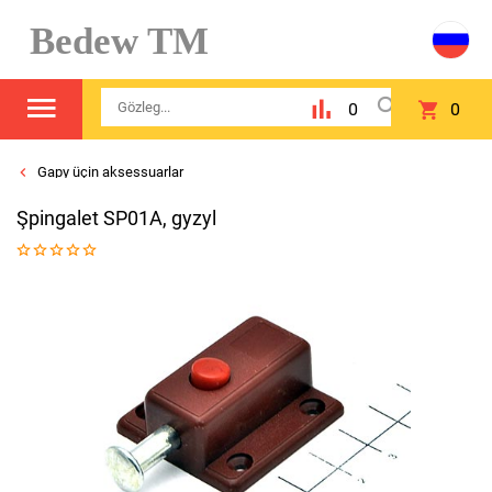
Bedew TM
0
0
Gapy üçin aksessuarlar
Şpingalet SP01A, gyzyl