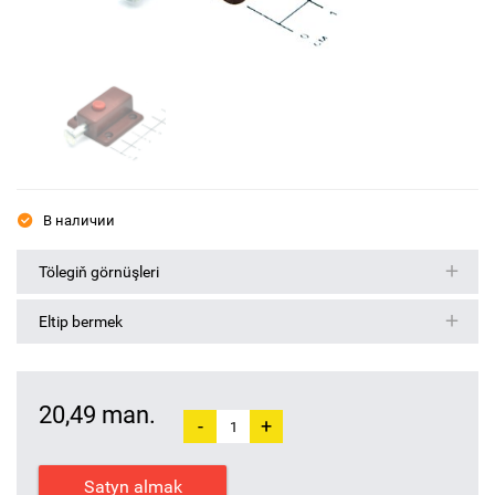
В наличии
Tölegiň görnüşleri
Eltip bermek
20,49 man.
-
+
Satyn almak