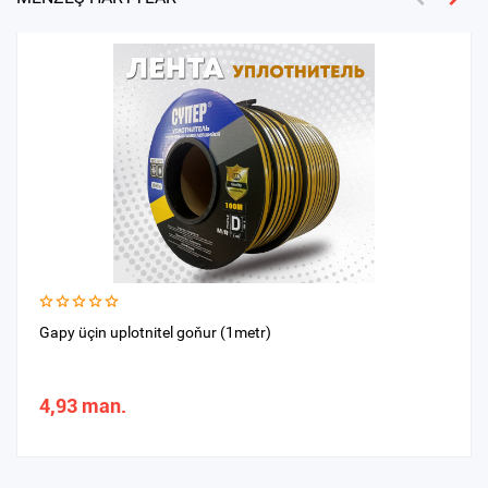
Gapy üçin uplotnitel goňur (1metr)
4,93 man.