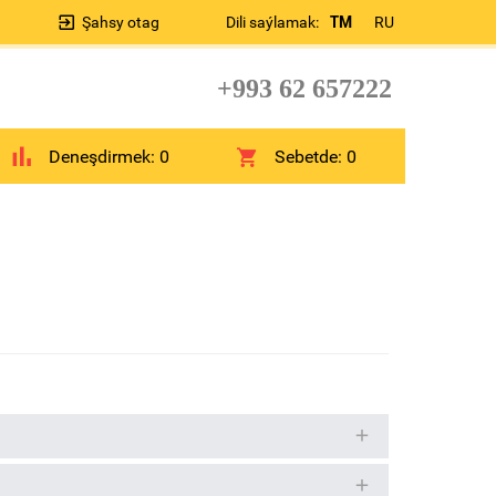
Şahsy otag
Dili saýlamak:
TM
RU
+993 62 657222
Deneşdirmek:
0
Sebetde:
0