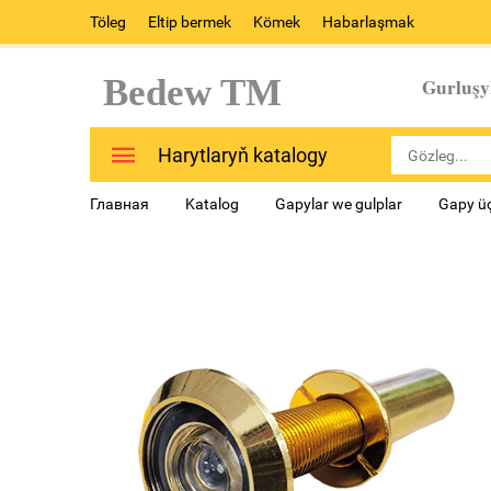
Töleg
Eltip bermek
Kömek
Habarlaşmak
Bedew TM
Gurluşy
Harytlaryň katalogy
Главная
Katalog
Gapylar we gulplar
Gapy üç