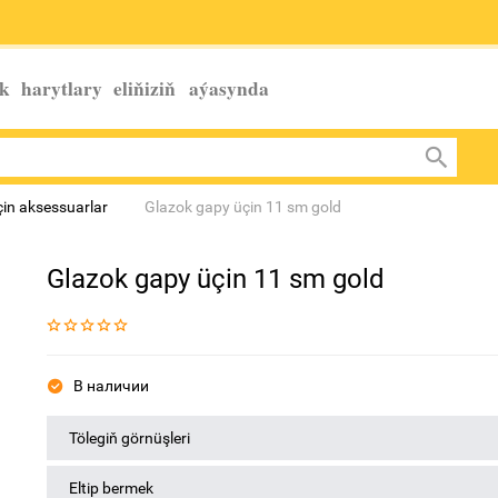
k harytlary eliňiziň
aýasynda
in aksessuarlar
Glazok gapy üçin 11 sm gold
Glazok gapy üçin 11 sm gold
В наличии
Tölegiň görnüşleri
Eltip bermek