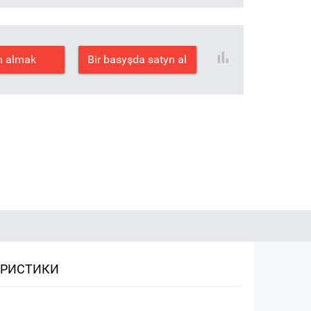
n almak
Bir basyşda satyn al
ЕРИСТИКИ