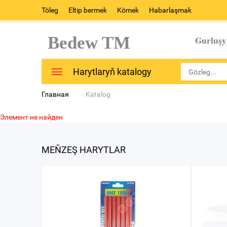
Töleg
Eltip bermek
Kömek
Habarlaşmak
Bedew TM
Gurluşy
Harytlaryň katalogy
Главная
Katalog
Элемент не найден
MEŇZEŞ HARYTLAR