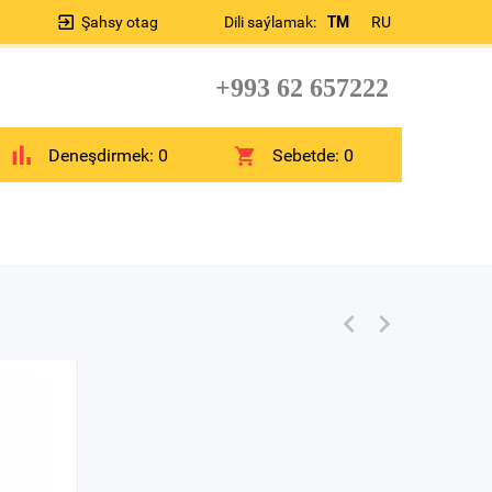
Şahsy otag
Dili saýlamak:
TM
RU
+993 62 657222
Deneşdirmek:
0
Sebetde:
0