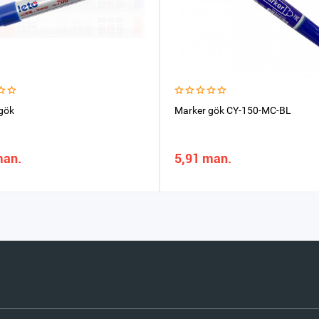
gök
Marker gök CY-150-MC-BL
man.
5,91 man.