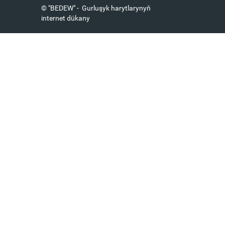
© "BEDEW" - Gurluşyk harytlarynyň
internet dükany