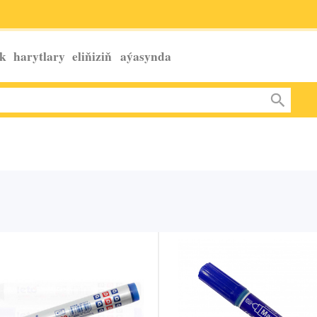
k harytlary eliňiziň
aýasynda