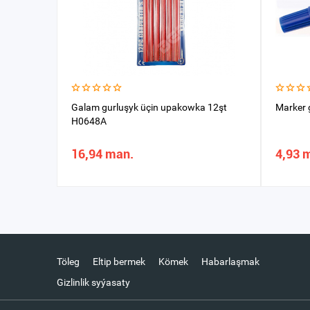
Galam gurluşyk üçin upakowka 12şt
Marker 
H0648A
16,94 man.
4,93 
Töleg
Eltip bermek
Kömek
Habarlaşmak
Gizlinlik syýasaty