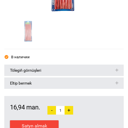
В наличии
Tölegiň görnüşleri
Eltip bermek
16,94 man.
-
+
Satyn almak