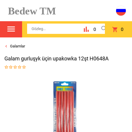
Bedew TM
0
0
Galamlar
Galam gurluşyk üçin upakowka 12şt H0648A