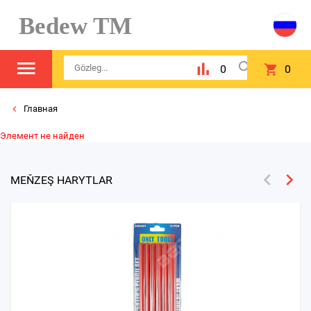
Bedew TM
0
0
Главная
Элемент не найден
MEŇZEŞ HARYTLAR