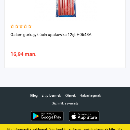
Galam gurluşyk üçin upakowka 12şt H0648A
16,94 man.
Töleg
Eltip bermek
Kömek
Habarlaşmak
Gizlinlik syýasaty
Biz informasiýa saklamak üçin kooki ulanýarys. ‚ saýdy ulanmak bilen Siz