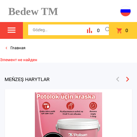
Bedew TM
0
0
Главная
Элемент не найден
MEŇZEŞ HARYTLAR