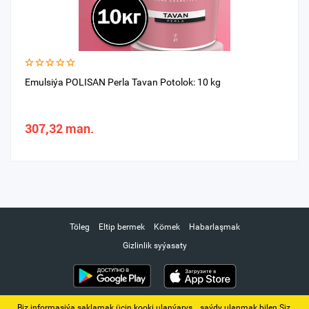
Emulsiýa POLISAN Perla Tavan Potolok: 10 kg
307,32 man.
Töleg
Eltip bermek
Kömek
Habarlaşmak
Gizlinlik syýasaty
Biz informasiýa saklamak üçin kooki ulanýarys. ‚ saýdy ulanmak bilen Siz