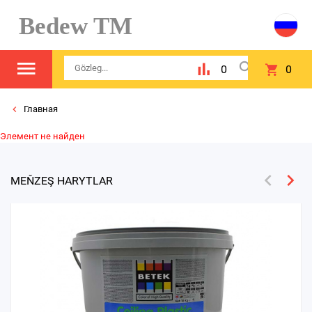
Bedew TM
0
0
Главная
Элемент не найден
MEŇZEŞ HARYTLAR