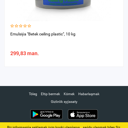
Emulsiýa "Betek ceiling plastic", 10 kg
299,83 man.
Töleg
Eltip bermek
Kömek
Habarlaşmak
Gizlinlik syýasaty
Biz informasiýa saklamak üçin kooki ulanýarys. ‚ saýdy ulanmak bilen Siz