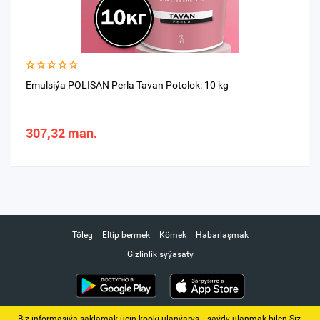
Emulsiýa POLISAN Perla Tavan Potolok: 10 kg
307,32 man.
Töleg
Eltip bermek
Kömek
Habarlaşmak
Gizlinlik syýasaty
Biz informasiýa saklamak üçin kooki ulanýarys. ‚ saýdy ulanmak bilen Siz