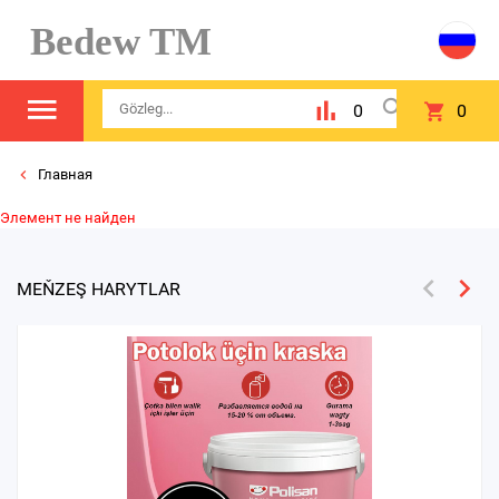
Bedew TM
0
0
Главная
Элемент не найден
MEŇZEŞ HARYTLAR