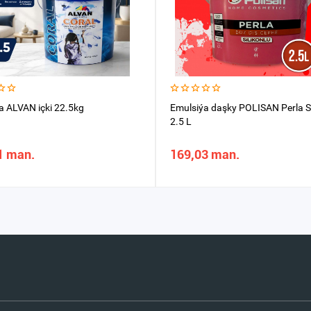
a ALVAN içki 22.5kg
Emulsiýa daşky POLISAN Perla Si
2.5 L
1 man.
169,03 man.