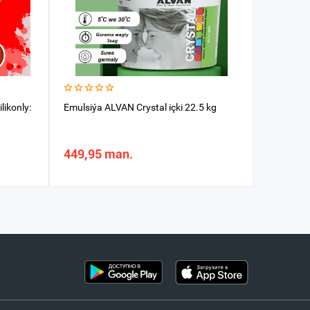
likonly:
Emulsiýa ALVAN Crystal içki 22.5 kg
Effekt kra
449,95 man.
387,89