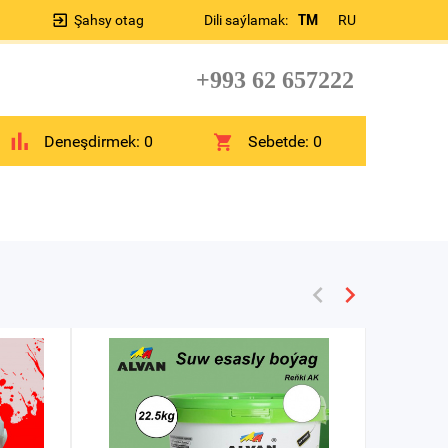
Şahsy otag
Dili saýlamak:
TM
RU
+993 62 657222
Deneşdirmek:
0
Sebetde:
0