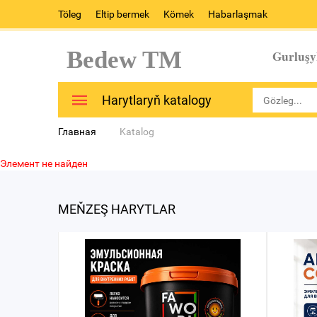
Töleg
Eltip bermek
Kömek
Habarlaşmak
Bedew TM
Gurluşy
Harytlaryň katalogy
Главная
Katalog
Элемент не найден
MEŇZEŞ HARYTLAR