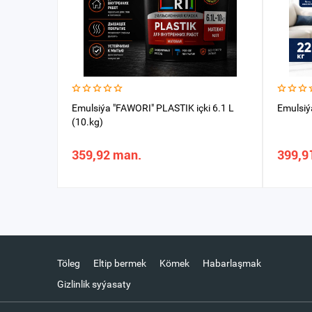
Emulsiýa "FAWORI" PLASTIK içki 6.1 L
Emulsiý
(10.kg)
359,92 man.
399,9
Töleg
Eltip bermek
Kömek
Habarlaşmak
Gizlinlik syýasaty