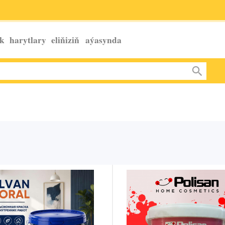
k harytlary eliňiziň
aýasynda