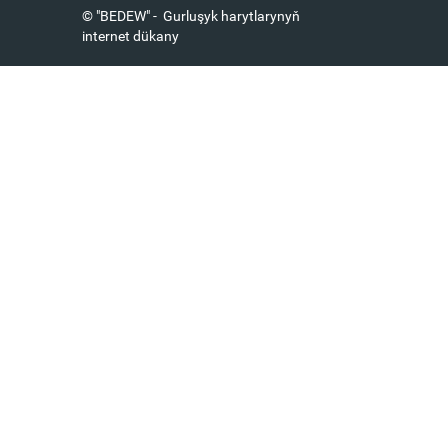
© "BEDEW" - Gurluşyk harytlarynyň
internet dükany