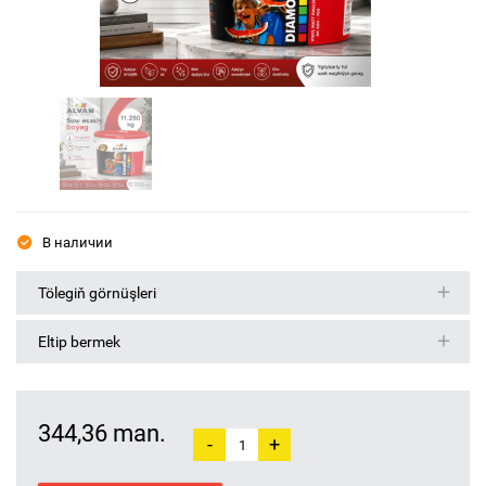
В наличии
Tölegiň görnüşleri
Eltip bermek
344,36 man.
-
+