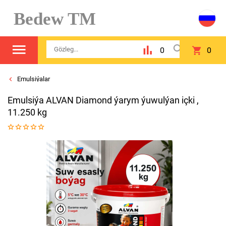
Bedew TM
0
0
Emulsiýalar
Emulsiýa ALVAN Diamond ýarym ýuwulýan içki ,
11.250 kg