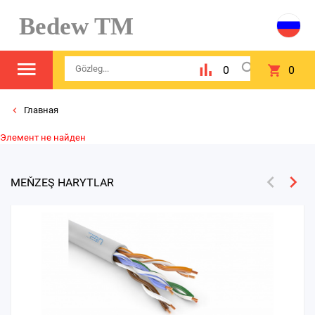
Bedew TM
0
0
Главная
Элемент не найден
MEŇZEŞ HARYTLAR