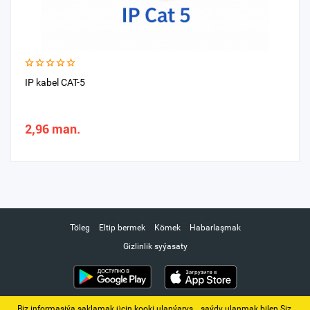
IP kabel CAT-5
2,96 man.
Töleg
Eltip bermek
Kömek
Habarlaşmak
Gizlinlik syýasaty
Biz informasiýa saklamak üçin kooki ulanýarys. ‚ saýdy ulanmak bilen Siz