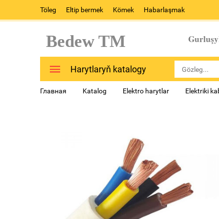
Töleg
Eltip bermek
Kömek
Habarlaşmak
Bedew TM
Gurluşy
Harytlaryň katalogy
Главная
Katalog
Elektro harytlar
Elektriki ka