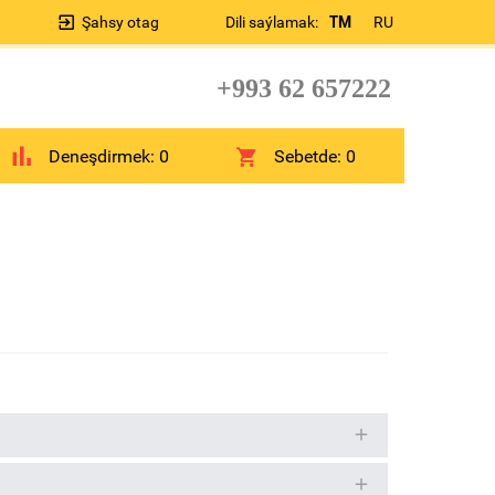
Şahsy otag
Dili saýlamak:
TM
RU
+993 62 657222
Deneşdirmek:
0
Sebetde:
0