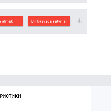
n almak
Bir basyşda satyn al
ЕРИСТИКИ