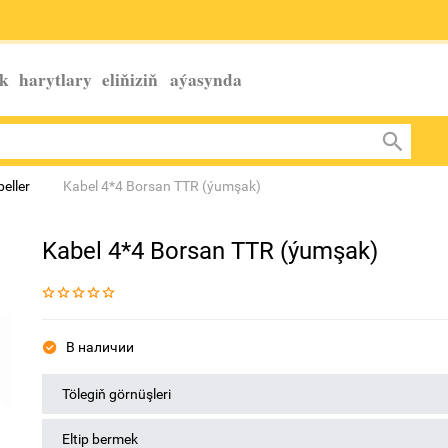
k harytlary eliňiziň
aýasynda
beller
Kabel 4*4 Borsan TTR (ýumşak)
Kabel 4*4 Borsan TTR (ýumşak)
В наличии
Tölegiň görnüşleri
Eltip bermek