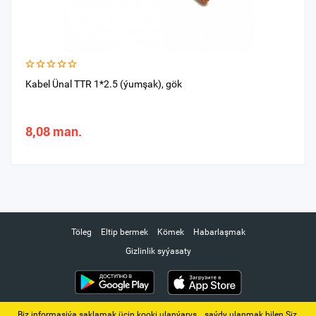
Kabel Ünal TTR 1*2.5 (ýumşak), gök
8,08 man.
Töleg
Eltip bermek
Kömek
Habarlaşmak
Gizlinlik syýasaty
Biz informasiýa saklamak üçin kooki ulanýarys. ‚ saýdy ulanmak bilen Siz