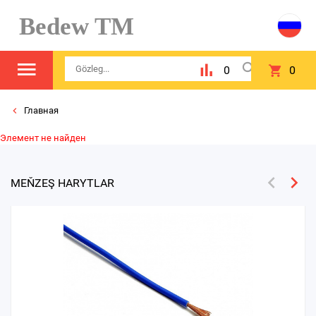
Bedew TM
0
0
Главная
Элемент не найден
MEŇZEŞ HARYTLAR