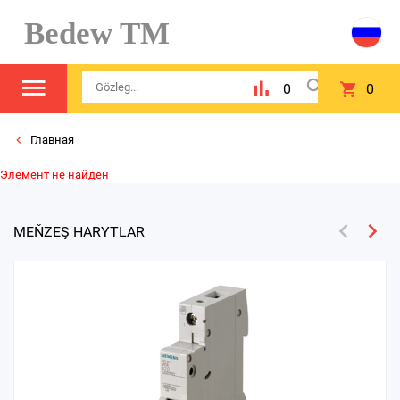
Bedew TM
0
0
Главная
Элемент не найден
MEŇZEŞ HARYTLAR