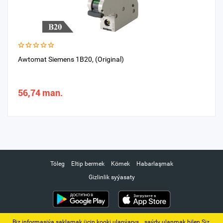
Awtomat Siemens 1B20, (Original)
56,74 man.
Töleg
Eltip bermek
Kömek
Habarlaşmak
Gizlinlik syýasaty
Biz informasiýa saklamak üçin kooki ulanýarys. ‚ saýdy ulanmak bilen Siz