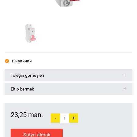
В наличии
Tölegiň görnüşleri
Eltip bermek
23,25 man.
-
+
Satyn almak