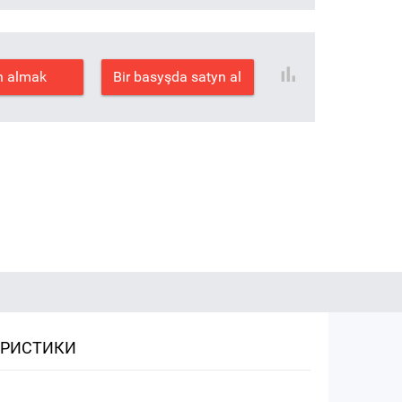
n almak
Bir basyşda satyn al
ЕРИСТИКИ