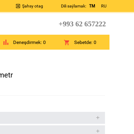
Şahsy otag
Dili saýlamak:
TM
RU
+993 62 657222
Deneşdirmek:
0
Sebetde:
0
metr