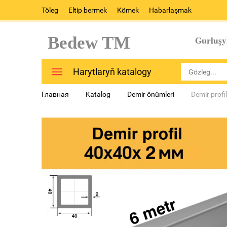
Töleg
Eltip bermek
Kömek
Habarlaşmak
Bedew TM
Gurluşy
Harytlaryň katalogy
Главная
Katalog
Demir önümleri
Demir profi