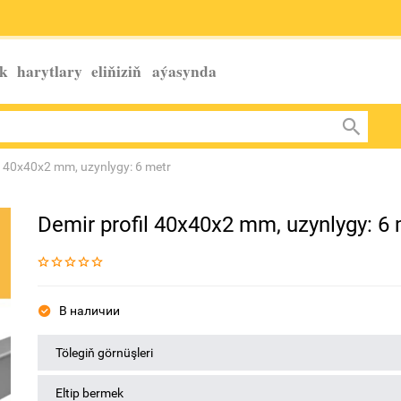
k harytlary eliňiziň
aýasynda
l 40x40x2 mm, uzynlygy: 6 metr
Demir profil 40x40x2 mm, uzynlygy: 6 
В наличии
Tölegiň görnüşleri
Eltip bermek