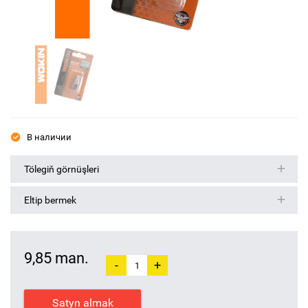
В наличии
Tölegiň görnüşleri
Eltip bermek
9,85 man.
-
+
Satyn almak