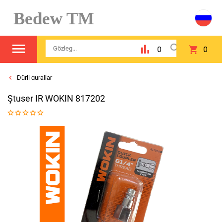
Bedew TM
0
0
Dürli gurallar
Ştuser IR WOKIN 817202