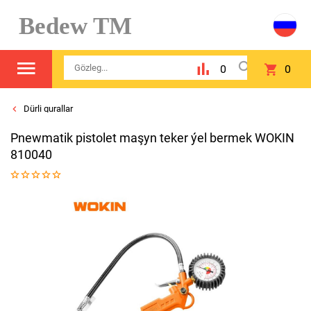
Bedew TM
0
0
Dürli gurallar
Pnewmatik pistolet maşyn teker ýel bermek WOKIN
810040