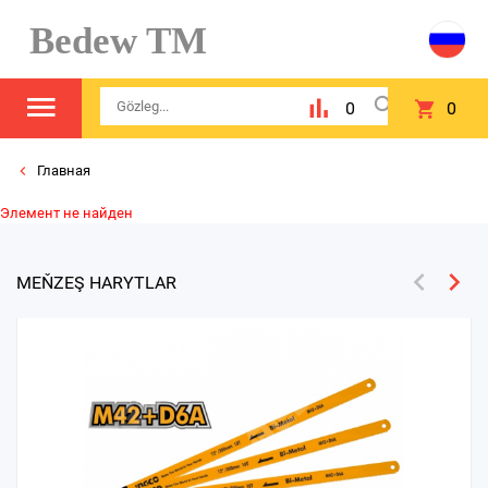
Bedew TM
0
0
Главная
Элемент не найден
MEŇZEŞ HARYTLAR