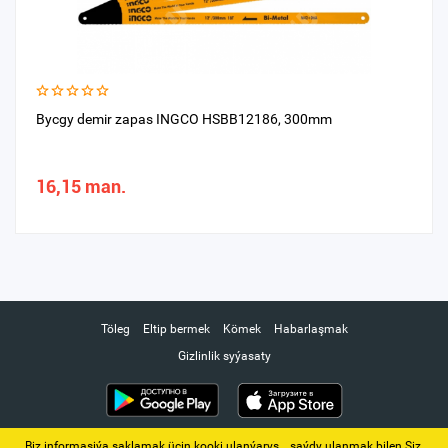
Bycgy demir zapas INGCO HSBB12186, 300mm
16,15 man.
Töleg
Eltip bermek
Kömek
Habarlaşmak
Gizlinlik syýasaty
Biz informasiýa saklamak üçin kooki ulanýarys. ‚ saýdy ulanmak bilen Siz