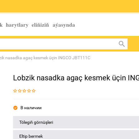
k harytlary eliňiziň
aýasynda
zik nasadka agaç kesmek üçin INGCO JBT111C
Lobzik nasadka agaç kesmek üçin I
В наличии
Tölegiň görnüşleri
Eltip bermek