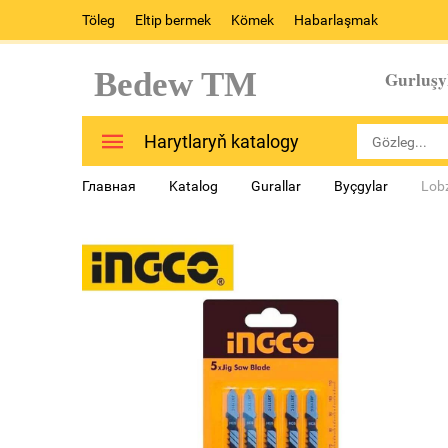
Töleg
Eltip bermek
Kömek
Habarlaşmak
Bedew TM
Gurluşy
Harytlaryň katalogy
Главная
Katalog
Gurallar
Byçgylar
Lob