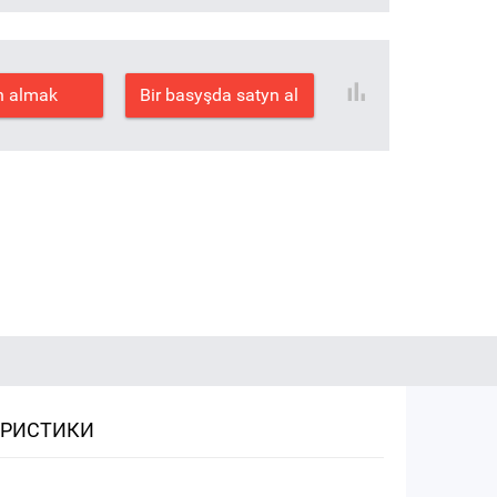
n almak
Bir basyşda satyn al
ЕРИСТИКИ