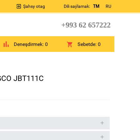
Şahsy otag
Dili saýlamak:
TM
RU
+993 62 657222
Deneşdirmek:
0
Sebetde:
0
NGCO JBT111C