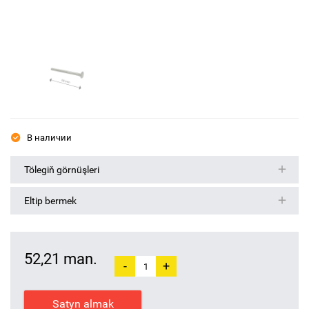
В наличии
Tölegiň görnüşleri
Eltip bermek
52,21 man.
-
+
Satyn almak