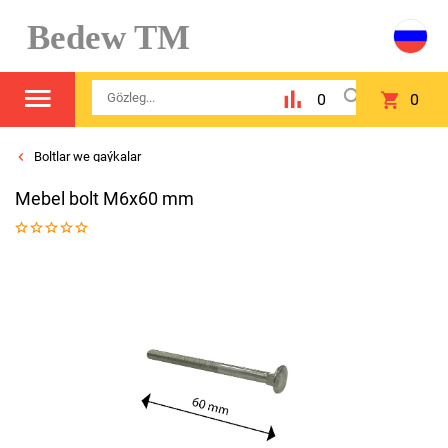
Bedew TM
0
0
Boltlar we gaýkalar
Mebel bolt M6x60 mm