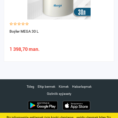
Boýler MEGA 30 L
1 398,70 man.
Töleg
Eltip bermek
Kömek
Habarlaşmak
Gizlinlik syýasaty
Biz informasiýa saklamak üçin kooki ulanýarys. ‚ saýdy ulanmak bilen Siz