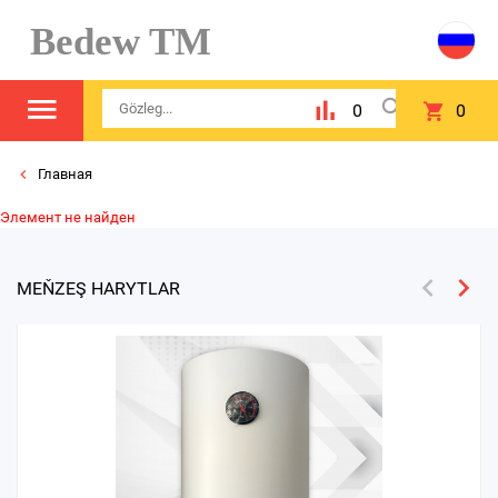
Bedew TM
0
0
Главная
Элемент не найден
MEŇZEŞ HARYTLAR