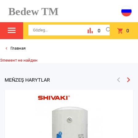
Bedew TM
0
0
Главная
Элемент не найден
MEŇZEŞ HARYTLAR