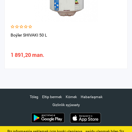
Boýler SHIVAKI 50 L
1 891,20 man.
Töleg
Eltip bermek
Kömek
Habarlaşmak
Gizlinlik syýasaty
Biz informasiýa saklamak üçin kooki ulanýarys. ‚ saýdy ulanmak bilen Siz