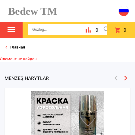
Bedew TM
0
0
Главная
Элемент не найден
MEŇZEŞ HARYTLAR