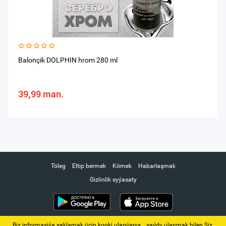
Balonçik DOLPHIN hrom 280 ml
39,99 man.
Töleg
Eltip bermek
Kömek
Habarlaşmak
Gizlinlik syýasaty
Biz informasiýa saklamak üçin kooki ulanýarys. ‚ saýdy ulanmak bilen Siz