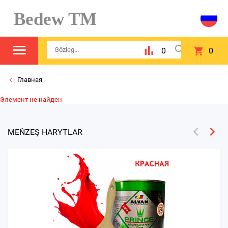
Bedew TM
0
0
Главная
Элемент не найден
MEŇZEŞ HARYTLAR