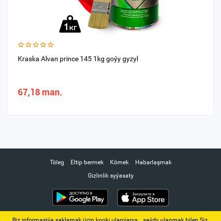
Kraska Alvan prince 145 1kg goýy gyzyl
67,18 man.
Töleg
Eltip bermek
Kömek
Habarlaşmak
Gizlinlik syýasaty
Biz informasiýa saklamak üçin kooki ulanýarys. ‚ saýdy ulanmak bilen Siz