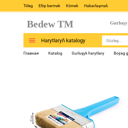
Töleg
Eltip bermek
Kömek
Habarlaşmak
Bedew TM
Gurluşy
Harytlaryň katalogy
Главная
Katalog
Gurluşyk harytlary
Boýag g