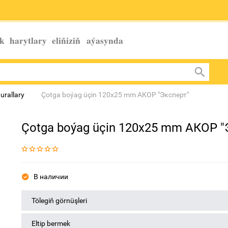
k harytlary eliňiziň
aýasynda
urallary
Çotga boýag üçin 120х25 mm АКОР "Эксперт"
Çotga boýag üçin 120х25 mm АКОР "
В наличии
Tölegiň görnüşleri
Eltip bermek