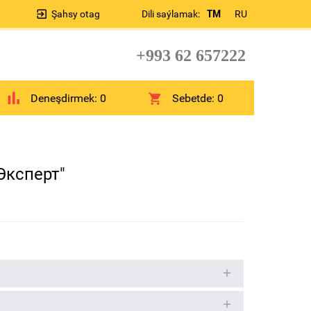
Şahsy otag
Dili saýlamak:
TM
RU
+993 62 657222
Deneşdirmek:
0
Sebetde:
0
Эксперт"