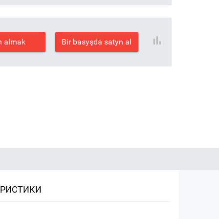
n almak
Bir basyşda satyn al
ЕРИСТИКИ