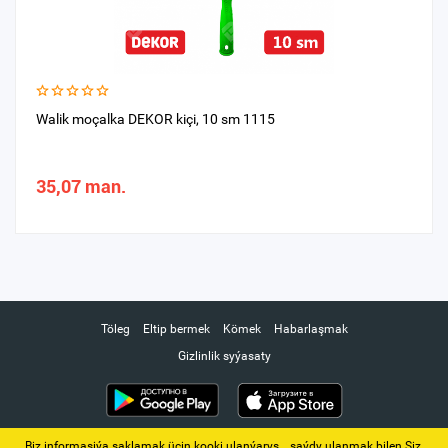
Walik moçalka DEKOR kiçi, 10 sm 1115
35,07 man.
Töleg
Eltip bermek
Kömek
Habarlaşmak
Gizlinlik syýasaty
Biz informasiýa saklamak üçin kooki ulanýarys. ‚ saýdy ulanmak bilen Siz