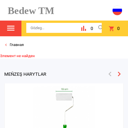
Bedew TM
0
0
Главная
Элемент не найден
MEŇZEŞ HARYTLAR