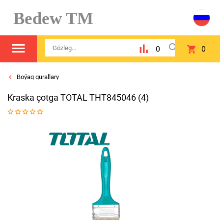
Bedew TM
0
0
Boýag gurallary
Kraska çotga TOTAL THT845046 (4)