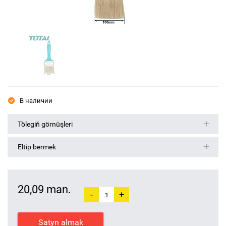
В наличии
Tölegiň görnüşleri
Eltip bermek
20,09 man.
-
+
Satyn almak