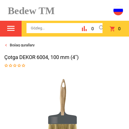
Bedew TM
0
0
Boýag gurallary
Çotga DEKOR 6004, 100 mm (4")