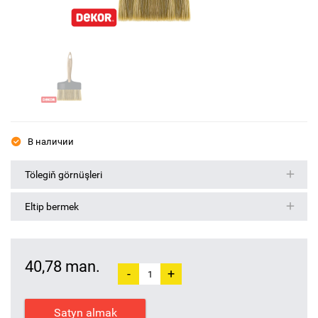
В наличии
Tölegiň görnüşleri
Eltip bermek
40,78 man.
-
+
Satyn almak