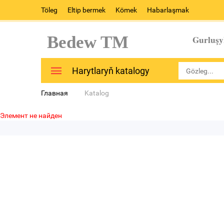
Töleg
Eltip bermek
Kömek
Habarlaşmak
Bedew TM
Gurluşy
Harytlaryň katalogy
Главная
Katalog
Элемент не найден