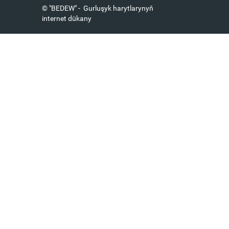
© "BEDEW" - Gurluşyk harytlarynyň
internet dükany