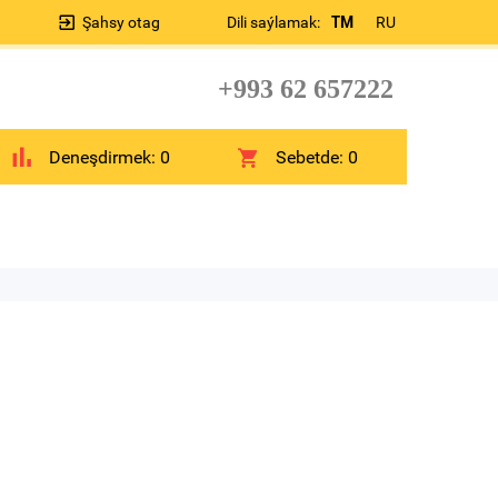
Şahsy otag
Dili saýlamak:
TM
RU
+993 62 657222
Deneşdirmek:
0
Sebetde:
0