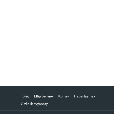
Töleg
Eltip bermek
Kömek
Habarlaşmak
Gizlinlik syýasaty