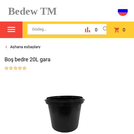
Bedew TM
0
0
Aşhana esbaplary
Boş bedre 20L gara