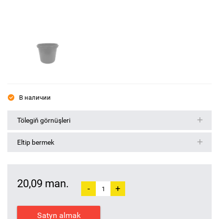
В наличии
Tölegiň görnüşleri
Eltip bermek
20,09 man.
-
+
Satyn almak