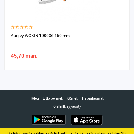
Atagzy WOKIN 100006 160 mm
45,70 man.
Töleg
Eltip bermek
Kömek
Habarlaşmak
Gizlinlik syýasaty
Biz informasiýa saklamak üçin kooki ulanýarys. ‚ saýdy ulanmak bilen Siz