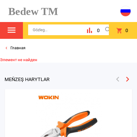
Bedew TM
0
0
Главная
Элемент не найден
MEŇZEŞ HARYTLAR