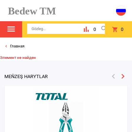
Bedew TM
0
0
Главная
Элемент не найден
MEŇZEŞ HARYTLAR