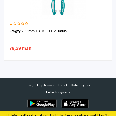
Atagzy 200 mm TOTAL THT210806S
79,39 man.
Töleg
Eltip bermek
Kömek
Habarlaşmak
Gizlinlik syýasaty
Biz informasiýa saklamak üçin kooki ulanýarys. ‚ saýdy ulanmak bilen Siz