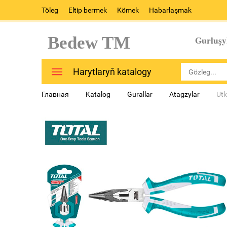
Töleg
Eltip bermek
Kömek
Habarlaşmak
Bedew TM
Gurluşy
Harytlaryň katalogy
Главная
Katalog
Gurallar
Atagzylar
Ut