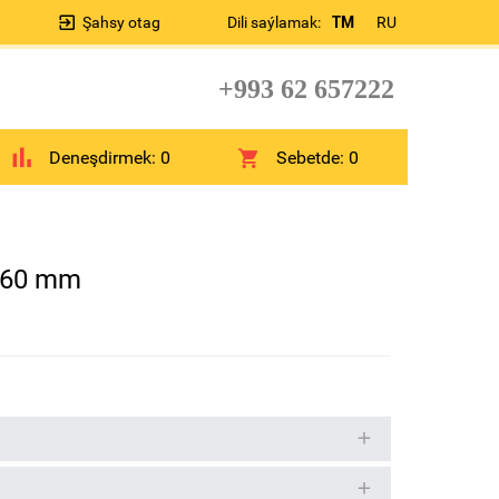
Şahsy otag
Dili saýlamak:
TM
RU
+993 62 657222
Deneşdirmek:
0
Sebetde:
0
160 mm