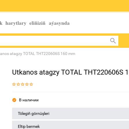
k harytlary eliňiziň
aýasynda
kanos atagzy TOTAL THT220606S 160 mm
Utkanos atagzy TOTAL THT220606S 
В наличии
Tölegiň görnüşleri
Eltip bermek