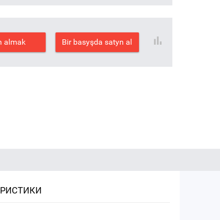
n almak
Bir basyşda satyn al
ЕРИСТИКИ