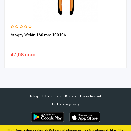
Atagzy Wokin 160 mm 100106
47,08 man.
Töleg
Eltip bermek
Kömek
Habarlaşmak
Gizlinlik syýasaty
Biz informasiýa saklamak üçin kooki ulanýarys. ‚ saýdy ulanmak bilen Siz