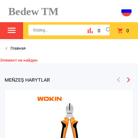
Bedew TM
0
0
Главная
Элемент не найден
MEŇZEŞ HARYTLAR