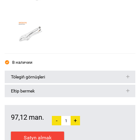
В наличии
Tölegiň görnüşleri
Eltip bermek
97,12 man.
-
+
Satyn almak