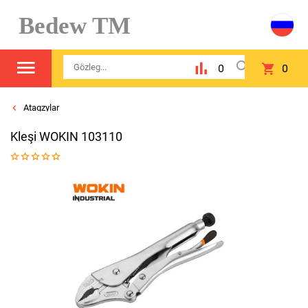
Bedew TM
0
0
Atagzylar
Kleşi WOKIN 103110