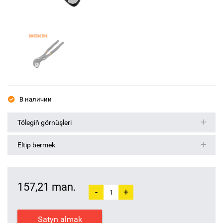
В наличии
Tölegiň görnüşleri
Eltip bermek
157,21 man.
-
+
Satyn almak