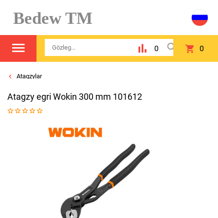
Bedew TM
0
0
Atagzylar
Atagzy egri Wokin 300 mm 101612